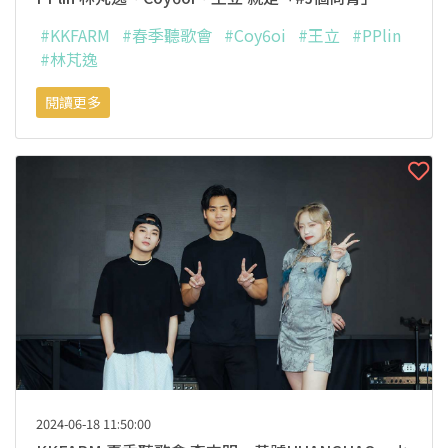
#KKFARM
#春季聽歌會
#Coy6oi
#王立
#PPlin
#林芃逸
閱讀更多
2024-06-18 11:50:00