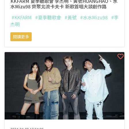
KKFARM 夏季聽歌會 李杰明、黃號HUANGHAO、水
水Mizu98 齊聚北流卡夫卡 新歌首唱大談創作路
#KKFARM
#夏季聽歌會
#黃號
#水水Mizu98
#李
杰明
閱讀更多