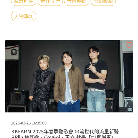
泰流前線
新作發行
音樂時尚
影劇娛樂
人物專訪
2025-03-26 16:35:00
KKFARM 2025年春季聽歌會 串流世代的流量新聲
PPlin 林芃逸、Coy6oi、王立 就是「#J個尚青」