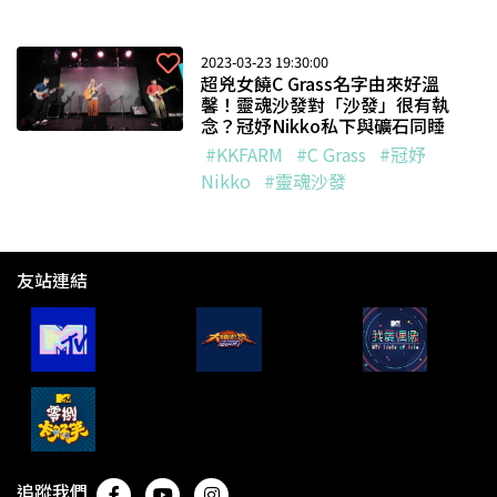
2023-03-23 19:30:00
超兇女饒C Grass名字由來好溫
馨！靈魂沙發對「沙發」很有執
念？冠妤Nikko私下與礦石同睡
#KKFARM
#C Grass
#冠妤
Nikko
#靈魂沙發
友站連結
追蹤我們