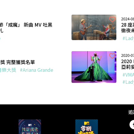
2024-08
「成魔」 新曲 MV 吐黑
28
扎
徹夜
e
#Lad
2020-07
202
大獎 完整獲獎名單
亞莉
V音樂大獎
#Ariana Grande
#VM
#Lad
追