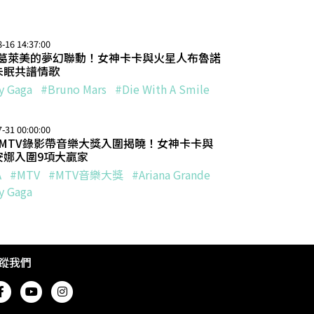
-16 14:37:00
 座葛萊美的夢幻聯動！女神卡卡與火星人布魯諾
未眠共譜情歌
y Gaga
#Bruno Mars
#Die With A Smile
-31 00:00:00
0 MTV錄影帶音樂大獎入圍揭曉！女神卡卡與
安娜入圍9項大贏家
A
#MTV
#MTV音樂大獎
#Ariana Grande
y Gaga
蹤我們