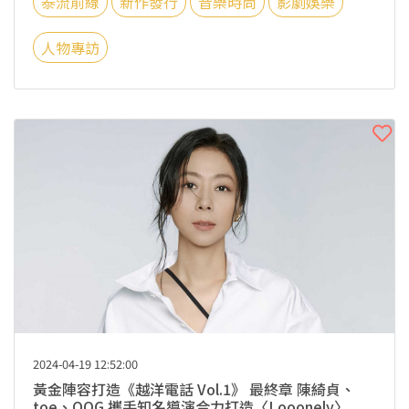
泰流前線
新作發行
音樂時尚
影劇娛樂
人物專訪
2024-04-19 12:52:00
黃金陣容打造《越洋電話 Vol.1》 最終章 陳綺貞、
toe、OOG 攜手知名導演合力打造〈Looonely〉