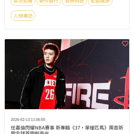
泰流前線
新作發行
音樂時尚
影劇娛樂
人物專訪
2026-02-13 11:06:00
任嘉倫閃耀NBA賽事 新專輯《37·單槍匹馬》兩首新
歌全球首唱創高光