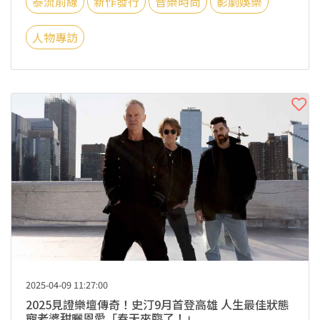
泰流前線
新作發行
音樂時尚
影劇娛樂
人物專訪
2025-04-09 11:27:00
2025見證樂壇傳奇！史汀9月首登高雄 人生最佳狀態
寵老婆甜曬恩愛「春天來臨了！」