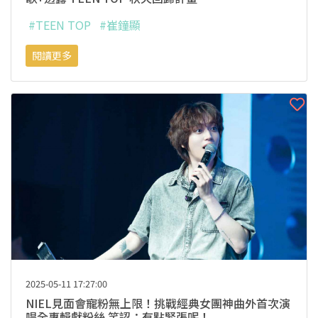
#TEEN TOP
#崔鐘顯
閱讀更多
2025-05-11 17:27:00
NIEL見面會寵粉無上限！挑戰經典女團神曲外首次演
唱全專輯獻粉絲 笑認：有點緊張呢！