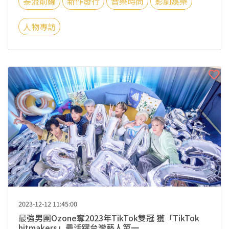
泰流前線
新作發行
音樂時尚
影劇娛樂
人物專訪
2023-12-12 11:45:00
最強男團Ozone奪2023年TikTok雙冠 獲「TikTok
hitmakers」最活躍台灣藝人第一