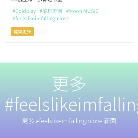
#Coldplay
#酷玩樂團
#Moon MUSiC
#feelslikeimfallinginlove
閱讀更多
更多
#feelslikeimfalli
更多 #feelslikeimfallinginlove 新聞