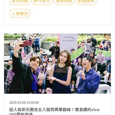
泰流前線
新作發行
音樂時尚
影劇娛樂
人物專訪
2025-03-06 19:00:00
超人氣新天團告五人聲勢再攀巔峰！驚喜續約vivo
V50再創高峰