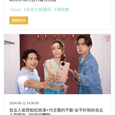
#vivo
#松菸文創園區
#演唱會
閱讀更多
2024-08-12 14:36:00
告五人氣勢如虹商演+代言邀約不斷 從不吵架的告五
人竟獻出「吵架初體驗」