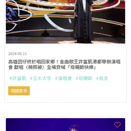
2024-05-11
高雄囝仔終於唱回家鄉！金曲歌王許富凱港都舉辦演唱
會 獻唱〈棉照被〉全場齊喊「母親節快樂」
#許富凱
#五木大学
#演唱會
#母親節
#高流
閱讀更多