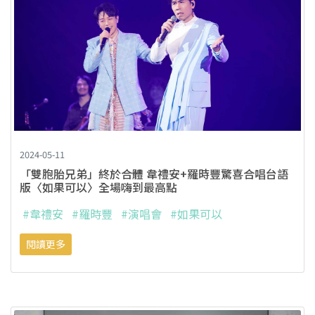
2024-05-11
「雙胞胎兄弟」終於合體 韋禮安+羅時豐驚喜合唱台語
版〈如果可以〉全場嗨到最高點
#韋禮安
#羅時豐
#演唱會
#如果可以
閱讀更多