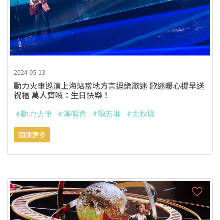
2024-05-13
動力火車巡演上海站當地方言逗樂歌迷 歌迷暖心提早送
祝福 萬人齊喊：生日快樂！
#動力火車
#演唱會
#顏志琳
#尤秋興
閱讀更多