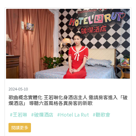
2024-05-10
歌曲概念實體化 王若琳化身酒店主人 邀請房客進入「破
爛酒店」 導聽六首風格各異房客的新歌
#王若琳
#破爛酒店
#Hotel La Rut
#聽歌會
閱讀更多