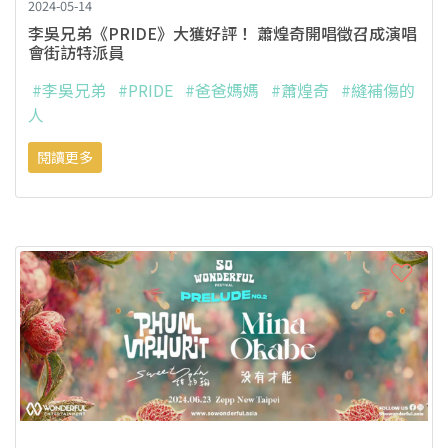
2024-05-14
李吳兄弟《PRIDE》大獲好評！ 蕭煌奇開唱徵召成演唱
會街訪特派員
#李吳兄弟
#PRIDE
#爸爸媽媽
#蕭煌奇
#縫補傷的
人
閱讀更多