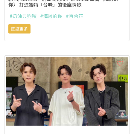
你〉 打造獨特「台味」的後座情歌
#奶油貝狗咬
#海邊的你
#百合花
閱讀更多