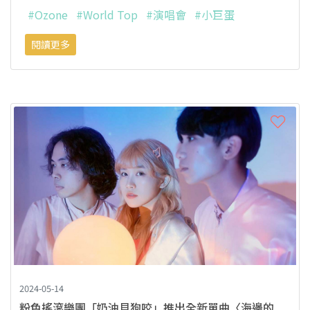
#Ozone
#World Top
#演唱會
#小巨蛋
閱讀更多
2024-05-14
粉色搖滾樂團「奶油貝狗咬」推出全新單曲〈海邊的