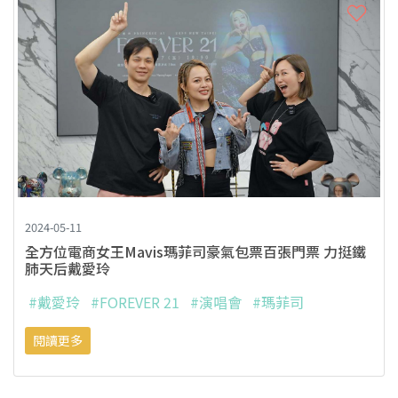
2024-05-11
全方位電商女王Mavis瑪菲司豪氣包票百張門票 力挺鐵
肺天后戴愛玲
#戴愛玲
#FOREVER 21
#演唱會
#瑪菲司
閱讀更多