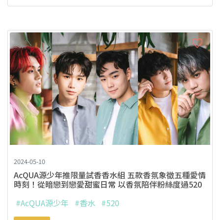
2024-05-10
AcQUA源少年推限量試香香水組 五款香氛象徵五種愛情
時刻！從暗戀到戀愛甜蜜日常 以香氛陪伴粉絲度過520
#AcQUA源少年
#香水
#520