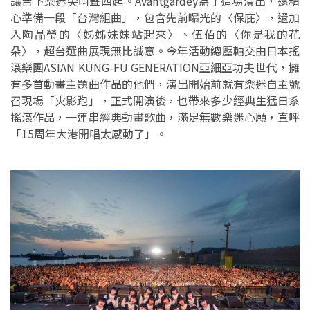
讓台下樂迷尖叫聲四起。Avantgardey為了這場演出，還精
心準備一段「台灣組曲」，包含先前曝光的〈保庇〉，還加
入陶晶瑩的〈姊姊妹妹站起來〉、伍佰的〈你是我的花
朵〉，超台選曲展現無比誠意。今年活動總壓軸交由日本搖
滾樂團ASIAN KUNG-FU GENERATION亞細亞功夫世代，擁
有多首動畫主題曲作品的他們，演出開始前就有樂迷自主號
召現場「火影跑」，正式開演後，也帶來多少經典生猛日系
搖滾作品，一連串經典動畫歌曲，滿足無數樂迷心願，直呼
「15周年大港開唱太感動了」。