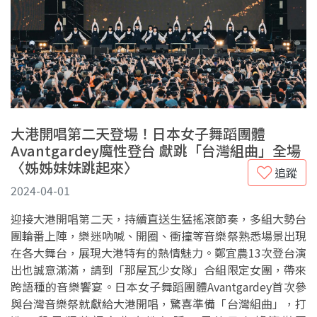
大港開唱第二天登場！日本女子舞蹈團體
Avantgardey魔性登台 獻跳「台灣組曲」全場
〈姊姊妹妹跳起來〉
追蹤
2024-04-01
迎接大港開唱第二天，持續直送生猛搖滾節奏，多組大勢台
團輪番上陣，樂迷吶喊、開圈、衝撞等音樂祭熟悉場景出現
在各大舞台，展現大港特有的熱情魅力。鄭宜農13次登台演
出也誠意滿滿，請到「那屋瓦少女隊」合組限定女團，帶來
跨語種的音樂饗宴。日本女子舞蹈團體Avantgardey首次參
與台灣音樂祭就獻給大港開唱，驚喜準備「台灣組曲」，打