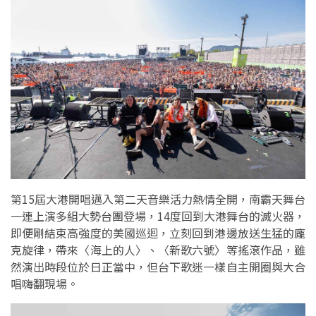
第15屆大港開唱邁入第二天音樂活力熱情全開，南霸天舞台
一連上演多組大勢台團登場，14度回到大港舞台的滅火器，
即便剛結束高強度的美國巡迴，立刻回到港邊放送生猛的龐
克旋律，帶來〈海上的人〉、〈新歌六號〉等搖滾作品，雖
然演出時段位於日正當中，但台下歌迷一樣自主開圈與大合
唱嗨翻現場。