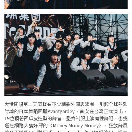
大港開唱第二天同樣有不少精彩外國表演者，引起全球熱烈
討論的日本舞蹈團體Avantgardey，首次在台灣正式演出，
19位頂著西瓜皮造型的舞者，整齊制服上演魔性舞蹈，也挑
選在網路大獲好評的〈Money Money Money〉，狂放舞風