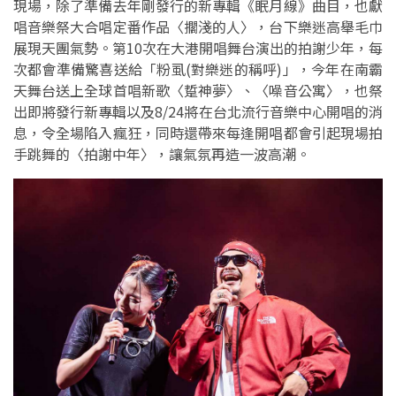
現場，除了準備去年剛發行的新專輯《眠月線》曲目，也獻
唱音樂祭大合唱定番作品〈擱淺的人〉，台下樂迷高舉毛巾
展現天團氣勢。第10次在大港開唱舞台演出的拍謝少年，每
次都會準備驚喜送給「粉虱(對樂迷的稱呼)」，今年在南霸
天舞台送上全球首唱新歌〈踅神夢〉、〈噪音公寓〉，也祭
出即將發行新專輯以及8/24將在台北流行音樂中心開唱的消
息，令全場陷入瘋狂，同時還帶來每逢開唱都會引起現場拍
手跳舞的〈拍謝中年〉，讓氣氛再造一波高潮。