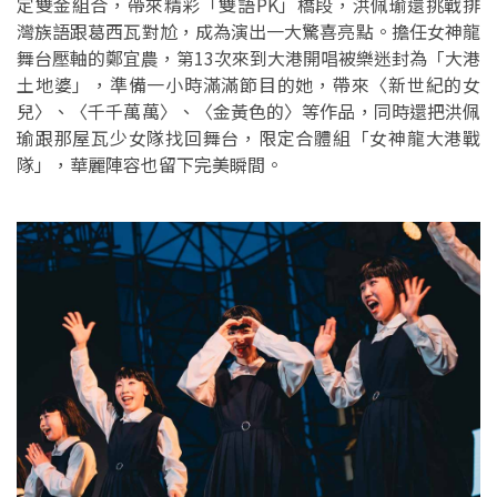
定雙金組合，帶來精彩「雙語PK」橋段，洪佩瑜還挑戰排
灣族語跟葛西瓦對尬，成為演出一大驚喜亮點。擔任女神龍
舞台壓軸的鄭宜農，第13次來到大港開唱被樂迷封為「大港
土地婆」，準備一小時滿滿節目的她，帶來〈新世紀的女
兒〉、〈千千萬萬〉、〈金黃色的〉等作品，同時還把洪佩
瑜跟那屋瓦少女隊找回舞台，限定合體組「女神龍大港戰
隊」，華麗陣容也留下完美瞬間。