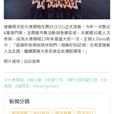
連續兩天的大港開唱在周日(3/31)正式落幕，今年一共售出
6萬張門票，含周邊市集活動與免費區域，共累積30萬人次
參與，成為大港開唱15年來最盛大的一次，主辦人Doris表
示：「感謝所有樂迷陪伴我們一個美好的記憶，也希望隨著
人生主題，繼續跟著大家走過生命潮起潮落。」
照片提供 /
出日音樂
#大港開唱
#滅火器
#拍謝少年
#康士坦的變化球
#洪
佩瑜
#葛西瓦
#Avantgardey
新聞分類
華語情報
哈日新訊
韓流風暴
西洋流行