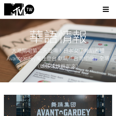
華語情報
大港開唱第二天登場！日本女子舞蹈團體
Avantgardey魔性登台 獻跳「台灣組曲」全場
〈姊姊妹妹跳起來〉