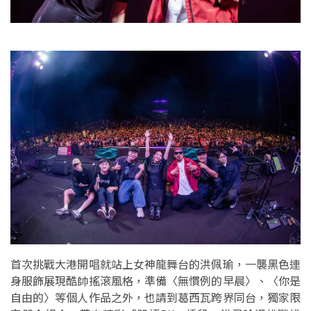
首次挑戰大港開唱就站上女神龍舞台的洪佩瑜，一襲黑色連
身服飾展現酷帥搖滾風格，準備〈無慣例的早晨〉、〈你是
自由的〉等個人作品之外，也請到葛西瓦跨界同台，獨家限