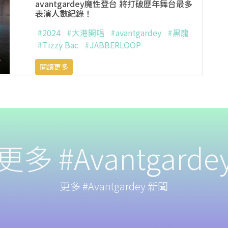
avantgardey魔性登台 將打破歷年舞台最多
表演人數紀錄！
#2024
#大港開唱
#avantgardey
#黑龍
#Tizzy Bac
#JABBERLOOP
閱讀更多
更多 #Avantgarde
更多 #Avantgardey 新聞