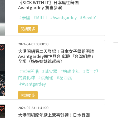
《SICK WITH IT》日本魔性舞團
Avantgardey 驚喜參演
#泰國
#MILLI
#Avantgardey
#BewhY
閱讀更多
2024-04-01 00:00:00
大港開唱第二天登場！日本女子舞蹈團體
Avantgardey魔性登台 獻跳「台灣組曲」
全場〈姊姊妹妹跳起來〉
#大港開唱
#滅火器
#拍謝少年
#康士坦
的變化球
#洪佩瑜
#葛西瓦
#Avantgardey
閱讀更多
2024-02-23 11:41:00
大港開唱龍年獻上驚喜賀禮！日本舞團