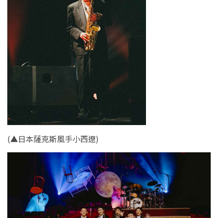
(
▲日本薩克斯風手小西遼
)