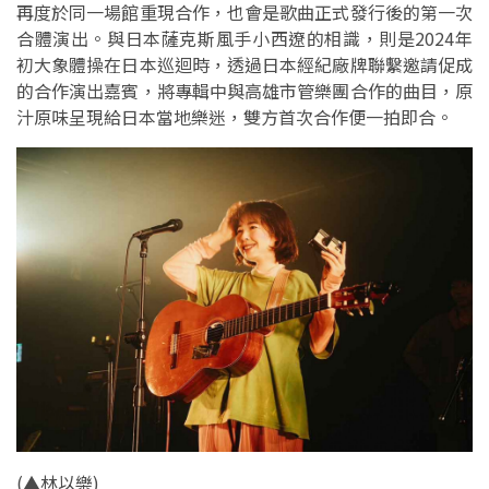
再度於同一場館重現合作，也會是歌曲正式發行後的第一次
合體演出。與日本薩克斯風手小西遼的相識，則是2024年
初大象體操在日本巡迴時，透過日本經紀廠牌聯繫邀請促成
的合作演出嘉賓，將專輯中與高雄市管樂團合作的曲目，原
汁原味呈現給日本當地樂迷，雙方首次合作便一拍即合。
(
▲林以樂
)