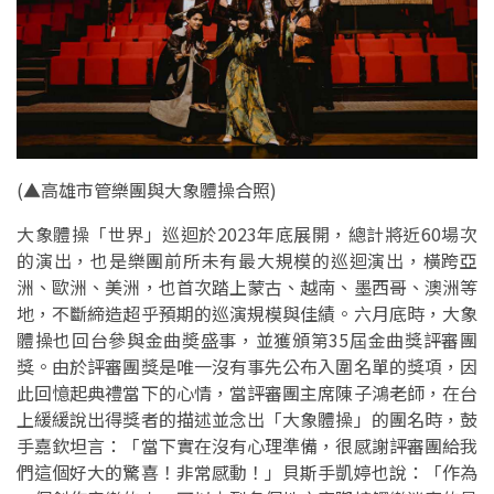
(
▲高雄市管樂團與大象體操合照
)
大象體操「世界」巡迴於2023年底展開，總計將近60場次
的演出，也是樂團前所未有最大規模的巡迴演出，橫跨亞
洲、歐洲、美洲，也首次踏上蒙古、越南、墨西哥、澳洲等
地，不斷締造超乎預期的巡演規模與佳績。六月底時，大象
體操也回台參與金曲奬盛事，並獲頒第35屆金曲獎評審團
獎。由於評審團獎是唯一沒有事先公布入圍名單的獎項，因
此回憶起典禮當下的心情，當評審團主席陳子鴻老師，在台
上緩緩說出得獎者的描述並念出「大象體操」的團名時，鼓
手嘉欽坦言：「當下實在沒有心理準備，很感謝評審團給我
們這個好大的驚喜！非常感動！」貝斯手凱婷也說：「作為