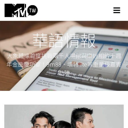
華語情報
大象體操首度挑戰兩千人場館與樂迷相約十週
年金曲慶功宴！9m88、壞特 ?te等重量級嘉賓
助陣