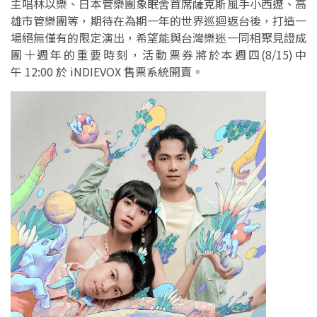
主唱林以樂、日本管樂團象眠舍首席薩克斯風手小西遼、高
雄市管樂團等，期待在為期一年的世界巡迴返台後，打造一
場絕無僅有的限定演出，希望能與台灣樂迷一同相聚見證成
團十週年的重要時刻，活動票券將於本週四(8/15)中
午 12:00 於 iNDIEVOX 售票系統開賣。