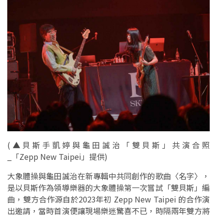
(
▲貝斯手凱婷與龜田誠治「雙貝斯」共演合照
_「Zepp New Taipei」提供
)
大象體操與龜田誠治在新專輯中共同創作的歌曲〈名字〉，
是以貝斯作為領導樂器的大象體操第一次嘗試「雙貝斯」編
曲，雙方合作源自於2023年初 Zepp New Taipei 的合作演
出邀請，當時首演便讓現場樂迷驚喜不已，時隔兩年雙方將