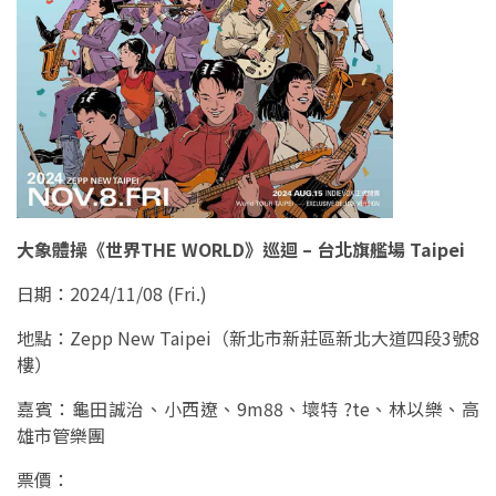
大象體操《世界THE WORLD》巡迴 – 台北旗艦場 Taipei
日期：2024/11/08 (Fri.)
地點：Zepp New Taipei（新北市新莊區新北大道四段3號8
樓）
嘉賓：龜田誠治、小西遼、9m88、壞特 ?te、林以樂、高
雄市管樂團
票價：