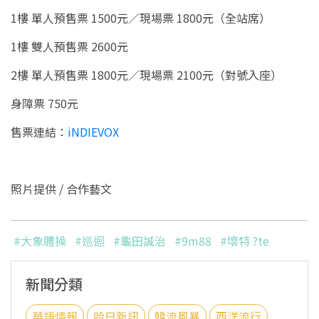
1樓 單人預售票 1500元／現場票 1800元（全站席）
1樓 雙人預售票 2600元
2樓 單人預售票 1800元／現場票 2100元（對號入座）
身障票 750元
售票連結：
iNDIEVOX
照片提供 / 合作藝文
#大象體操
#巡迴
#龜田誠治
#9m88
#壞特 ?te
新聞分類
華語情報
哈日新訊
韓流風暴
西洋流行