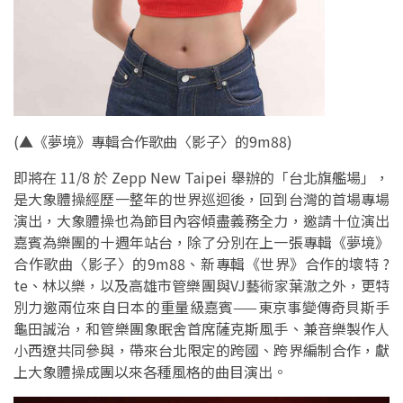
(▲
《夢境》專輯合作歌曲〈影子〉的9m88
)
即將在 11/8 於 Zepp New Taipei 舉辦的「台北旗艦場」，
是大象體操經歷一整年的世界巡迴後，回到台灣的首場專場
演出，大象體操也為節目內容傾盡義務全力，邀請十位演出
嘉賓為樂團的十週年站台，除了分別在上一張專輯《夢境》
合作歌曲〈影子〉的9m88、新專輯《世界》合作的壞特 ?
te、林以樂，以及高雄市管樂團與VJ藝術家葉澈之外，更特
別力邀兩位來自日本的重量級嘉賓——東京事變傳奇貝斯手
龜田誠治，和管樂團象眠舍首席薩克斯風手、兼音樂製作人
小西遼共同參與，帶來台北限定的跨國、跨界編制合作，獻
上大象體操成團以來各種風格的曲目演出。