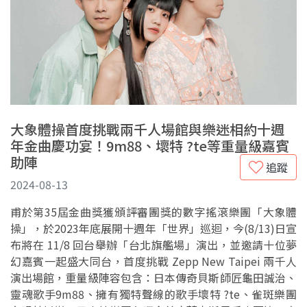
大象體操首度挑戰兩千人場館與樂迷相約十週
年金曲慶功宴！9m88、壞特 ?te等重量級嘉賓
助陣
追蹤
2024-08-13
甫於第35屆金曲獎獲頒評審團獎的數字搖滾樂團「大象體
操」，於2023年底展開十週年「世界」巡迴，今(8/13)日宣
布將在 11/8 回台舉辦「台北旗艦場」演出，並邀請十位夢
幻嘉賓一起盛大同台，首度挑戰 Zepp New Taipei 兩千人
演出場館，重量級陣容包含：日本傳奇貝斯師匠龜田誠治、
靈魂歌手9m88、擁有獨特聲線的歌手壞特 ?te、雀斑樂團