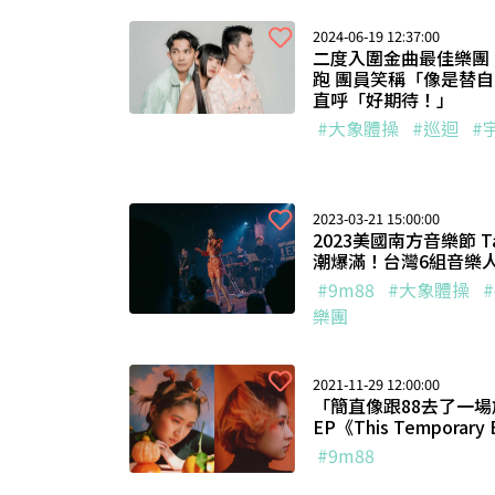
2024-06-19 12:37:00
二度入圍金曲最佳樂團
跑 團員笑稱「像是替
直呼「好期待！」
#大象體操
#巡迴
#
2023-03-21 15:00:00
2023美國南方音樂節 Taiw
潮爆滿！台灣6組音樂人
#9m88
#大象體操
#
樂團
2021-11-29 12:00:00
「簡直像跟88去了一場
EP《This Temporar
#9m88