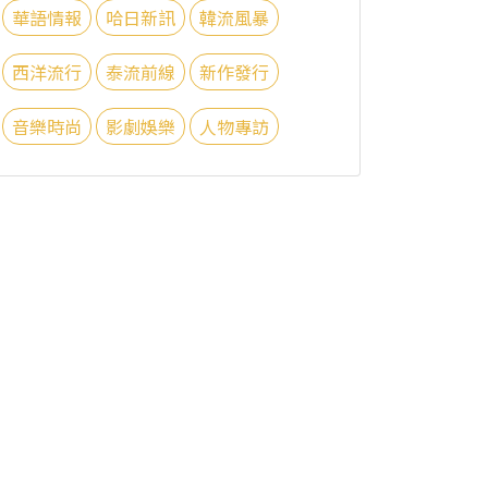
華語情報
哈日新訊
韓流風暴
西洋流行
泰流前線
新作發行
音樂時尚
影劇娛樂
人物專訪