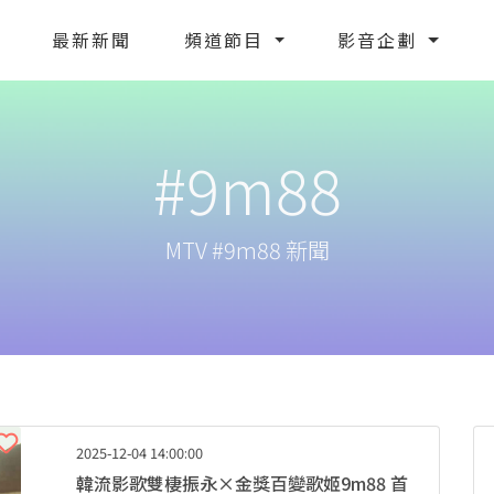
最新新聞
頻道節目
影音企劃
#9m88
MTV #9m88 新聞
2025-12-04 14:00:00
韓流影歌雙棲振永×金獎百變歌姬9m88 首