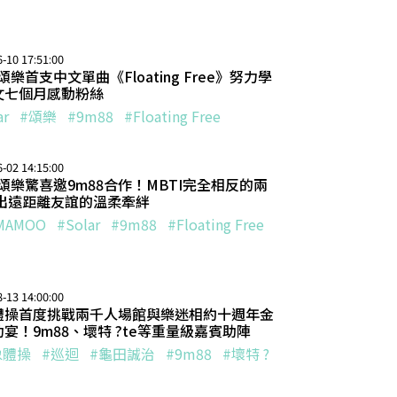
-10 17:51:00
ar頌樂首支中文單曲《Floating Free》努力學
文七個月感動粉絲
ar
#頌樂
#9m88
#Floating Free
-02 14:15:00
ar頌樂驚喜邀9m88合作！MBTI完全相反的兩
唱出遠距離友誼的溫柔牽絆
MAMOO
#Solar
#9m88
#Floating Free
-13 14:00:00
體操首度挑戰兩千人場館與樂迷相約十週年金
宴！9m88、壞特 ?te等重量級嘉賓助陣
象體操
#巡迴
#龜田誠治
#9m88
#壞特 ?