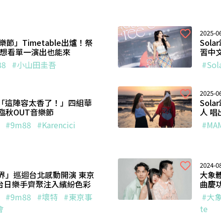
2025-06
節」Timetable出爐！祭
Sol
只想看單一演出也能來
習中
88
#小山田圭吾
#Sol
2025-06
祭！「這陣容太香了！」四組華
Sol
臨秋OUT音樂節
人 
#9m88
#Karencici
#MA
2024-08
界」巡迴台北感動開演 東京
大象
 台日樂手齊聚注入繽紛色彩
曲慶功
#9m88
#壞特
#東京事
#大
會
te