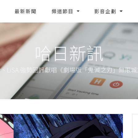
最新新聞
頻道節目
影音企劃
哈日新訊
mer、LiSA 強勢回歸獻唱《劇場版「鬼滅之刃」無限