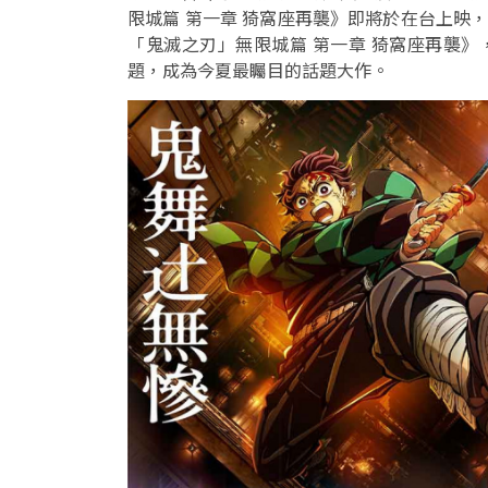
限城篇 第一章 猗窩座再襲》即將於在台上映
「鬼滅之刃」無限城篇 第一章 猗窩座再襲》
題，成為今夏最矚目的話題大作。