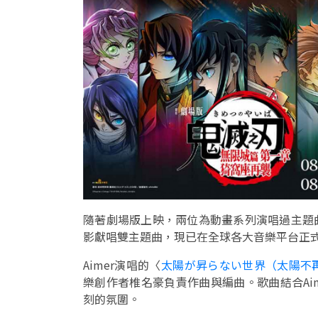
隨著劇場版上映，兩位為動畫系列演唱過主題曲的代
影獻唱雙主題曲，現已在全球各大音樂平台正
Aimer演唱的〈
太陽が昇らない世界（太陽不
樂創作者椎名豪負責作曲與編曲。歌曲結合Ai
刻的氛圍。