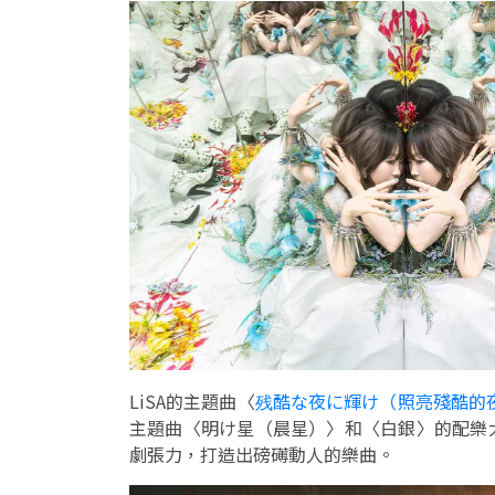
LiSA的主題曲〈
残酷な夜に輝け（照亮殘酷的
主題曲〈明け星（晨星）〉和〈白銀〉的配樂
劇張力，打造出磅礡動人的樂曲。