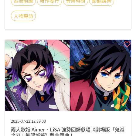
泰流前線
新作發行
音樂時尚
影劇娛樂
人物專訪
2025-07-22 12:39:00
兩大歌姬 Aimer、LiSA 強勢回歸獻唱《劇場版「鬼滅
之刃」無限城篇》雙主題曲！