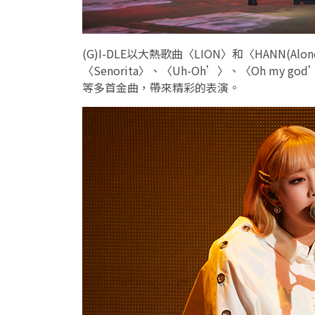
(G)I-DLE
以大熱歌曲〈
LION
〉和〈
HANN(Alon
〈
Senorita
〉、〈
Uh-Oh’
〉、〈
Oh my god
等多首金曲，帶來精彩的表演。