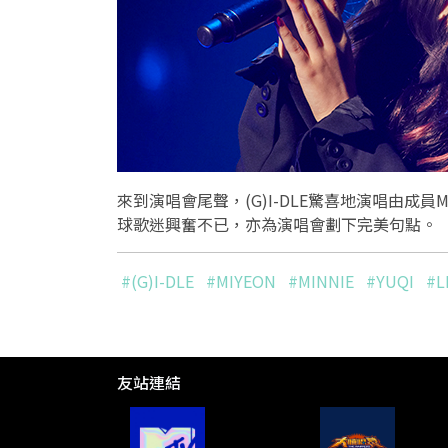
來到演唱會尾聲，
(G)I-DLE
驚喜地演唱由成員
M
球歌迷興奮不已，亦
為
演唱會劃下完美句點。
#(G)I-DLE
#MIYEON
#MINNIE
#YUQI
#L
友站連結