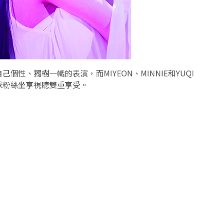
自己個性、
獨樹一幟的表演，而
MIYEON
、
MINNIE
和
YUQI
球粉絲坐享視聽雙重享受。