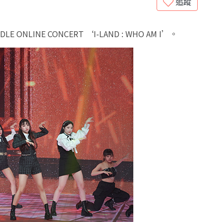
追蹤
I-DLE ONLINE CONCERT ‘I-LAND : WHO AM I’
。