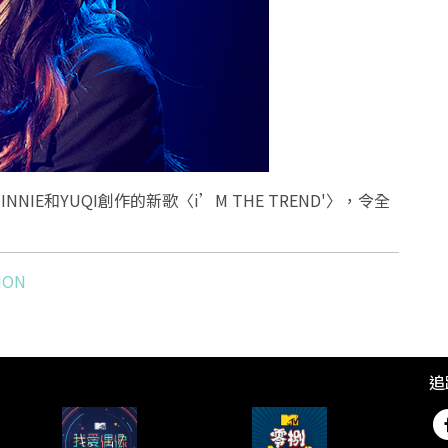
INNIE
和
YUQI
創作的新歌〈
i’M THE TREND'
〉，令全
ION
追