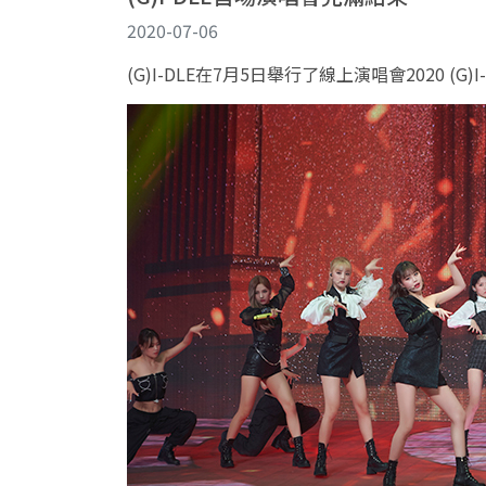
2020-07-06
(G)I-DLE
在
7
月
5
日
舉
行了線
上演唱會
2020 (G)