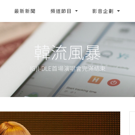
最新新聞
頻道節目
影音企劃
韓流風暴
(G)I-DLE首場演唱會完滿結束