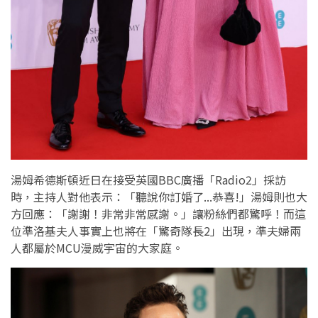
湯姆希德斯頓近日在接受英國BBC廣播「Radio2」採訪
時，主持人對他表示：「聽說你訂婚了...恭喜!」湯姆則也大
方回應：「謝謝！非常非常感謝。」讓粉絲們都驚呼！而這
位準洛基夫人事實上也將在「驚奇隊長2」出現，準夫婦兩
人都屬於MCU漫威宇宙的大家庭。