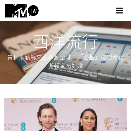
西洋流行
曾和泰勒絲交往轟動全球！「洛基」湯姆希德
斯頓宣布訂婚