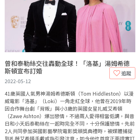
曾和泰勒絲交往轟動全球！「洛基」湯姆希德
斯頓宣布訂婚
追蹤
2022-05-12
41歲英國人氣男神湯姆希德斯頓（Tom Hiddleston）以漫
威電影「洛基」（Loki）一角走紅全球，他曾在2019年時
因合作舞台劇「背叛」與小3歲的英國女星扎威艾希頓
（Zawe Ashton）爆出戀情，不過兩人愛得相當低調，與昔
日和小天后泰勒絲在一起時完全不同，十分保護戀情。先前
2人共同參加英國影藝學院電影獎頒獎典禮時，被媒體捕捉
到札薇艾希頓手戴戒指引發注意，如今他也首度正面證實訂