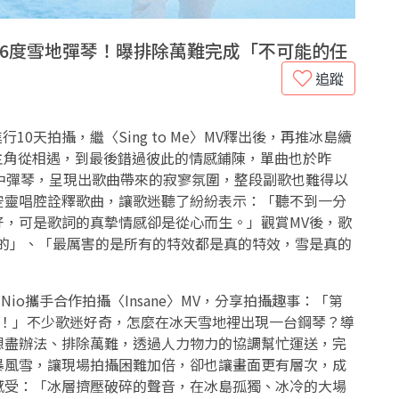
零下6度雪地彈琴！曝排除萬難完成「不可能的任
追蹤
進行10天拍攝，繼〈Sing to Me〉MV釋出後，再推冰島續
女主角從相遇，到最後錯過彼此的情感鋪陳，單曲也於昨
中彈琴，呈現出歌曲帶來的寂寥氛圍，整段副歌也難得以
空靈唱腔詮釋歌曲，讓歌迷聽了紛紛表示：「聽不到一分
好，可是歌詞的真摯情感卻是從心而生。」觀賞MV後，歌
對的」、「最厲害的是所有的特效都是真的特效，雪是真的
Nio攜手合作拍攝〈Insane〉MV，分享拍攝趣事：「第
了！」不少歌迷好奇，怎麼在冰天雪地裡出現一台鋼琴？導
想盡辦法、排除萬難，透過人力物力的協調幫忙運送，完
暴風雪，讓現場拍攝困難加倍，卻也讓畫面更有層次，成
感受：「冰層擠壓破碎的聲音，在冰島孤獨、冰冷的大場