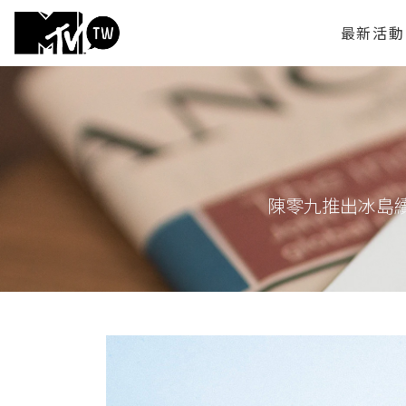
最新活動
陳零九推出冰島續