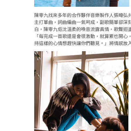
陳零九找來多年的合作夥伴音樂製作人張暐弘共同創作
主打單曲，詞曲編曲一氣呵成，副歌簡單卻深
白，陳零九低沈溫柔的嗓音流露真情，歌聲迴
「每完成一首歌還是會很激動，就算累也開心
持這樣的心情想趕快讓你們聽見。」將情感放