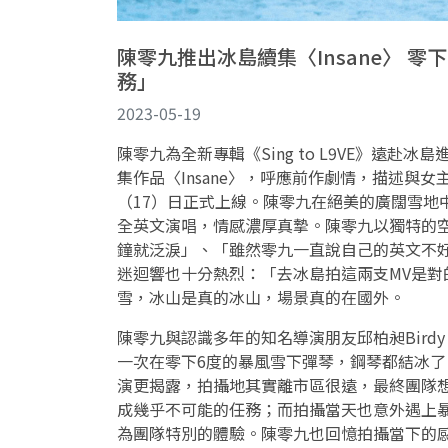
陳零九推出冰島續集〈Insane〉 
務」
2023-05-19
陳零九為全新專輯《Sing to L9VE》遠赴冰島
集作品〈Insane〉，呼應前作劇情，描述與
（17）日正式上線。陳零九在絕美的廣闊雪地
全英文演唱，情感濃厚真摯。陳零九以獨特的
鐘就泛淚」、「雖然零九一直說自己的英文不
迷迴響也十分熱烈：「去冰島拍這兩支MV是
雪，冰山是真的冰山，場景真的在國外。
陳零九與認識多年的知名導演朋友邱柏昶Birdy 
一次在零下6度的暴風雪下彈琴，鋼琴都結冰
演更揭露，拍攝地其實離市區很遠，最終團隊
成幾乎不可能的任務；而拍攝當天也意外遇上
為團隊特別的體驗。陳零九也回憶拍攝當下的