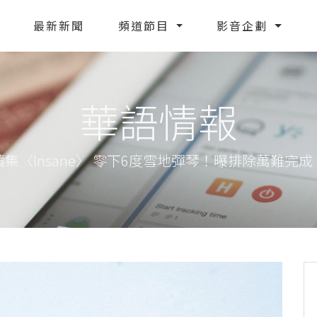
最新新聞
頻道節目
影音企劃
華語情報
集〈Insane〉 零下6度雪地彈琴！曝排除萬難完