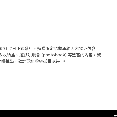
E》將於7月7日正式發行，預購限定精裝專輯內容物更包含
納盒、遊戲說明書 (photobook) 等豐富的內容，驚
陸續推出，敬請歌迷粉絲拭目以待 。
追