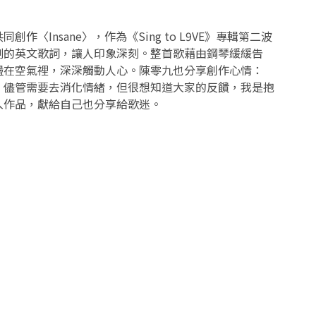
〈Insane〉，作為《Sing to L9VE》專輯第二波
刻的英文歌詞，讓人印象深刻。整首歌藉由鋼琴緩緩告
盪在空氣裡，深深觸動人心。陳零九也分享創作心情：
，儘管需要去消化情緒，但很想知道大家的反饋，我是抱
入作品，獻給自己也分享給歌迷。