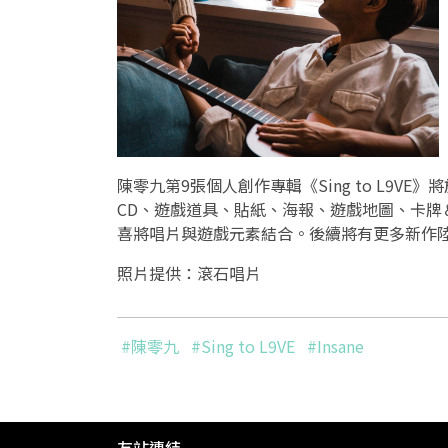
陳零九第9張個人創作專輯《Sing to L9V
CD、遊戲道具、貼紙、海報、遊戲地圖、卡牌＆收
喜將唱片與遊戲元素結合。後續將有更多新作
照片提供：滾石唱片
#陳零九
#Sing to L9VE
#Insane
友站連結