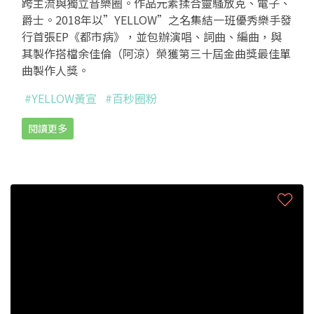
跨主流與獨立音樂圈。作品元素揉合靈騷放克、電子、
爵士。2018年以”YELLOW”之名集結一班優秀樂手發
行首張EP《都市病》，並包辦演唱、詞曲、編曲，與
其製作搭檔余佳倫（阿涼）榮獲第三十屆金曲獎最佳單
曲製作人獎。
#YELLOW黃宣
#百秒圈粉
閱讀更多