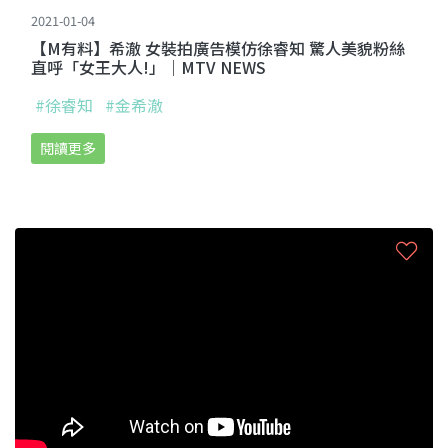
2021-01-04
【M有料】希澈 女裝拍廣告模仿徐睿知 驚人美貌粉絲
直呼「女王大人!」｜MTV NEWS
#徐睿知
#金希澈
閱讀更多