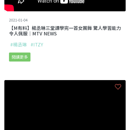
2021-01-04
【M有料】楊丞琳三堂課學完一首女團舞 驚人學習能力
令人佩服｜MTV NEWS
#楊丞琳
#ITZY
閱讀更多