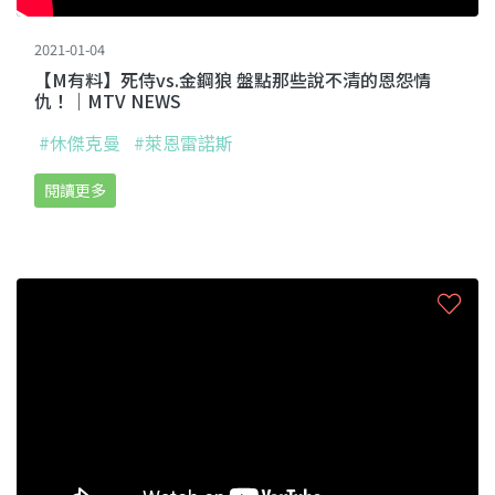
2021-01-04
【M有料】死侍vs.金鋼狼 盤點那些說不清的恩怨情
仇！｜MTV NEWS
#休傑克曼
#萊恩雷諾斯
閱讀更多