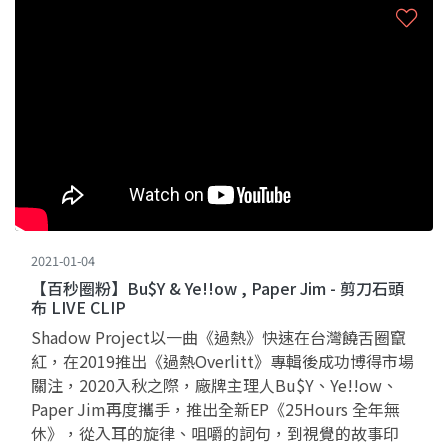
2021-01-04
【百秒圈粉】Bu$Y & Ye!!ow , Paper Jim - 剪刀石頭
布 LIVE CLIP
Shadow Project以一曲《過熱》快速在台灣饒舌圈竄
紅，在2019推出《過熱Overlitt》專輯後成功博得市場
關注，2020入秋之際，廠牌主理人Bu$Y、Ye!!ow、
Paper Jim再度攜手，推出全新EP《25Hours 全年無
休》，從入耳的旋律、咀嚼的詞句，到視覺的故事印