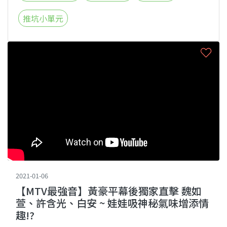
推坑小單元
2021-01-06
【MTV最強音】黃豪平幕後獨家直擊 魏如
萱、許含光、白安 ~ 娃娃吸神秘氣味增添情
趣!?