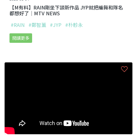
【M有料】RAIN剛坐下談新作品 JYP就把編舞和隊名
都想好了｜MTV NEWS
#RAIN
#鄭智薰
#JYP
#朴軫永
閱讀更多