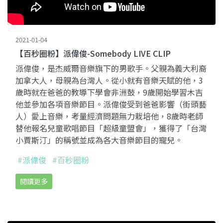
2021-01-04
【百秒圈粉】派偉俊-Somebody LIVE CLIP
派偉俊，是杰威爾音樂旗下的男歌手。父親為義大利裔
加拿大人，母親為台灣人。從小就有音樂天賦的他，3
歲時就在爸爸的教導下學會非洲鼓，9歲開始學習木吉
他並參加各項音樂節目。派偉俊受到爸爸影響（街頭藝
人）愛上音樂，考量經濟問題無力栽培他，8歲時老師
替他報名兒童歌唱節目「超級童盟會」，獲得了「台灣
小賈斯汀」的稱號並成為各大音樂節目的寵兒。
#派偉俊
#百秒圈粉
閱讀更多