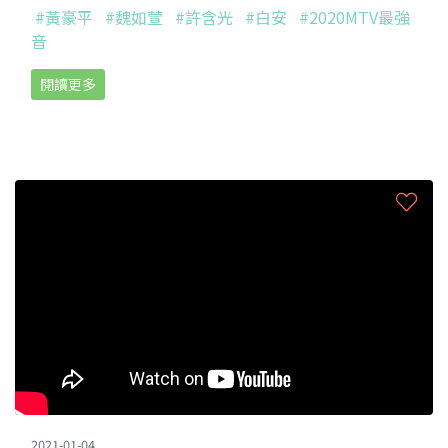
#黃豪平
#魏如萱
#許含光
#白安
#2020MTV最強
音
閱讀更多
2021-01-04