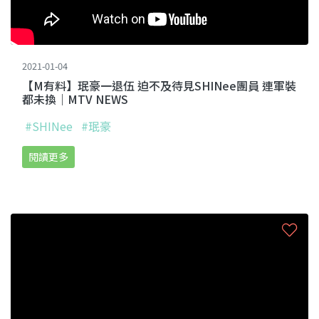
2021-01-04
【M有料】珉豪一退伍 迫不及待見SHINee團員 連軍裝
都未換｜MTV NEWS
#SHINee
#珉豪
閱讀更多