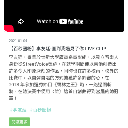
2021-01-04
【百秒圈粉】李友廷-直到我遇見了你 LIVE CLIP
李友廷，畢業於世新大學廣電系電影組，以獨立音樂人
身份從StreetVoice發跡，在就學期間便以吉他創造出
許多令人印象深刻的作品，同時也在許多校內、校外的
比賽中，以自彈自唱的方式擄獲許多評審的心，在
2018 年參加選秀節目《聲林之王》時，一路過關斬
將，在總決賽中便用〈誰〉這首自創曲得到當屆的總冠
軍！
#李友廷
#百秒圈粉
閱讀更多