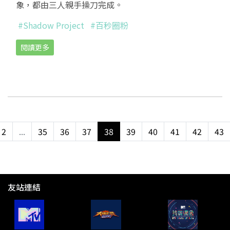
象，都由三人親手操刀完成。
#Shadow Project
#百秒圈粉
閱讀更多
2
...
35
36
37
38
39
40
41
42
43
友站連結