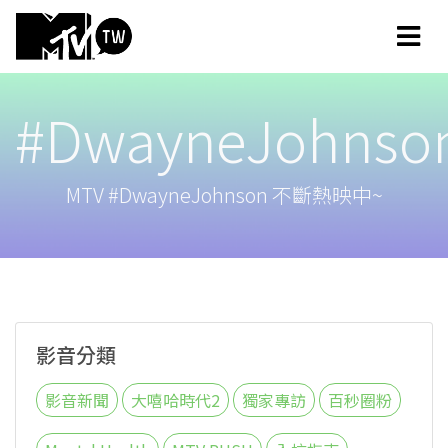
#DwayneJohnso
MTV #DwayneJohnson 不斷熱映中~
影音分類
影音新聞
大嘻哈時代2
獨家專訪
百秒圈粉