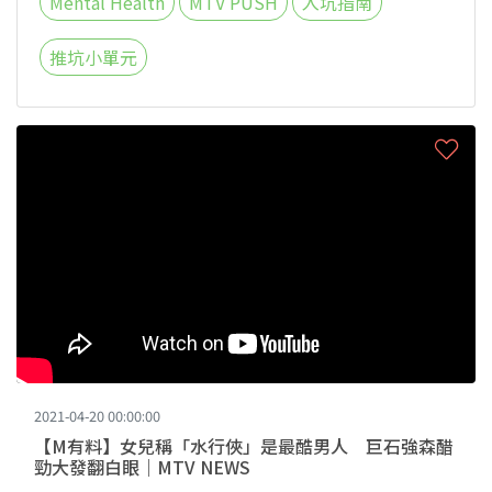
Mental Health
MTV PUSH
入坑指南
推坑小單元
2021-04-20 00:00:00
【M有料】女兒稱「水行俠」是最酷男人 巨石強森醋
勁大發翻白眼｜MTV NEWS