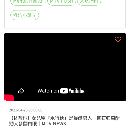
Mental Health
MTV PUSH
入坑指南
推坑小單元
2021-04-20 00:00:00
【M有料】女兒稱「水行俠」是最酷男人 巨石強森醋
勁大發翻白眼｜MTV NEWS