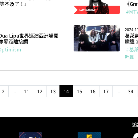
！等不及了！」
《Gr
#MT
2024-1
a Lipa世界巡演亞洲場開
葛萊
像零距離接觸
睽違 
 Optimism
#葛
唱團
2
...
11
12
13
14
15
16
17
...
34
追