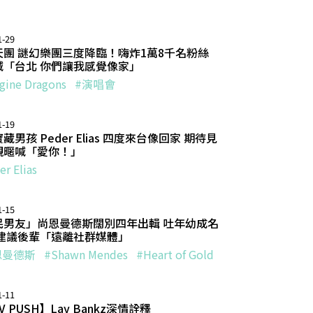
1-29
天團 謎幻樂團三度降臨！嗨炸1萬8千名粉絲
喊「台北 你們讓我感覺像家」
gine Dragons
#演唱會
1-19
藏男孩 Peder Elias 四度來台像回家 期待見
親暱喊「愛你！」
r Elias
1-15
民男友」尚恩曼德斯闊別四年出輯 吐年幼成名
 建議後輩「遠離社群媒體」
恩曼德斯
#Shawn Mendes
#Heart of Gold
1-11
V PUSH】Lay Bankz深情詮釋