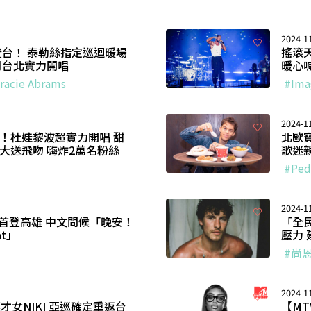
2024-1
度登台！ 泰勒絲指定巡迴暖場
搖滾
年4月台北實力開唱
暖心
racie Abrams
#Ima
2024-1
臨！杜娃黎波超實力開唱 甜
北歐寶
大送飛吻 嗨炸2萬名粉絲
歌迷
#Pede
2024-1
首登高雄 中文問候「晚安！
「全
at」
壓力
#尚
2024-1
才女NIKI 亞巡確定重返台
【MT