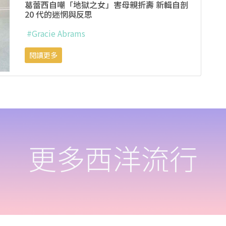
葛蕾西自嘲「地獄之女」害母親折壽 新輯自剖
20 代的迷惘與反思
#Gracie Abrams
閱讀更多
更多西洋流行