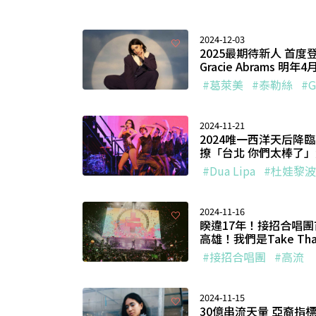
2024-12-03
2025最期待新人 首
Gracie Abrams 明
#葛萊美
#泰勒絲
#G
2024-11-21
2024唯一西洋天后降
撩「台北 你們太棒了」
#Dua Lipa
#杜娃黎波
2024-11-16
睽違17年！接招合唱團
高雄！我們是Take Th
#接招合唱團
#高流
2024-11-15
30億串流天量 亞裔指標