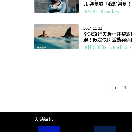
北 興奮喊「我好興奮
#NIKI
#lowkey
2024-11-11
全球流行天后杜娃黎波Du
跑！限定快閃活動與偶
#杜娃黎波
#Radical
‹
1
友站連結