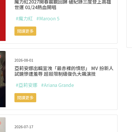
魔力紅2027開春震撼回歸 破紀錄三度登上高雄
世運 01/24熱血開唱
#魔力紅
#Maroon 5
閱讀更多
2026-08-01
亞莉安娜出輯宣洩「最赤裸的憤怒」 MV 扮新人
試鏡慘遭羞辱 超殺限制級復仇大飆演技
#亞莉安娜
#Ariana Grande
閱讀更多
2026-07-17