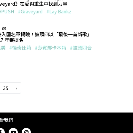
aveyard》在愛與重生中找到力量
VPUSH
#Graveyard
#Lay Bankz
1-09
美入圍名單揭曉！披頭四以「最後一首新歌」
27 年獲提名
萊美
#怪奇比莉
#莎賓娜卡本特
#披頭四合
35
›
蹤我們