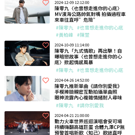
2024-12-09 12:12:00
陳零九〈也曾想走進你的心底〉
MV濱海公路帥氣對嘴 拍攝過程車
來車往直呼”危險”
#陳零九
#也曾想走進你的心底
#黃柏峰
#陳萱
2024-10-09 11:14:00
陳零九「九式情歌」再出擊！自
曝暗戀故事〈也曾想走進你的心
底〉掀起情感風暴
#陳零九
#也曾想走進你的心底
2024-04-26 14:52:00
陳零九推新單曲《請你別愛我》
手模捧臉親密互動拍攝單曲照
眼神流露內心複雜情緒耐人尋味
#陳零九
#請你別愛我
2024-04-21 21:00:00
動力火車世界巡迴演唱會安可場
持續嗨翻高雄巨蛋 合體九澤CP無
預警首唱新歌〈知己〉歌迷直呼