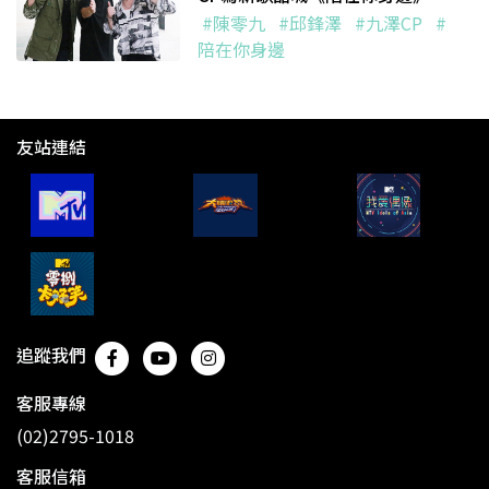
#陳零九
#邱鋒澤
#九澤CP
#
陪在你身邊
友站連結
追蹤我們
客服專線
(02)2795-1018
客服信箱