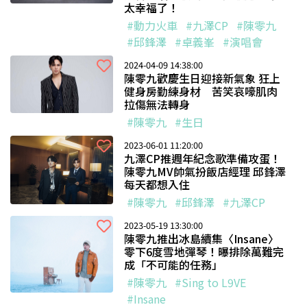
太幸福了！
#動力火車
#九澤CP
#陳零九
#邱鋒澤
#卓義峯
#演唱會
2024-04-09 14:38:00
陳零九歡慶生日迎接新氣象 狂上
健身房勤練身材 苦笑哀嚎肌肉
拉傷無法轉身
#陳零九
#生日
2023-06-01 11:20:00
九澤CP推週年紀念歌準備攻蛋！
陳零九MV帥氣扮飯店經理 邱鋒澤
每天都想入住
#陳零九
#邱鋒澤
#九澤CP
2023-05-19 13:30:00
陳零九推出冰島續集〈Insane〉
零下6度雪地彈琴！曝排除萬難完
成「不可能的任務」
#陳零九
#Sing to L9VE
#Insane