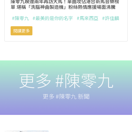
陳零九睽違兩年再訪大馬！單曲攻佔港台新馬音樂榜
單 堪稱「洗腦神曲製造機」粉絲熱情應援場面沸騰
#陳零九
#最美的是你的名字
#馬來西亞
#許佳麟
閱讀更多
更多 #陳零九
更多 #陳零九 新聞