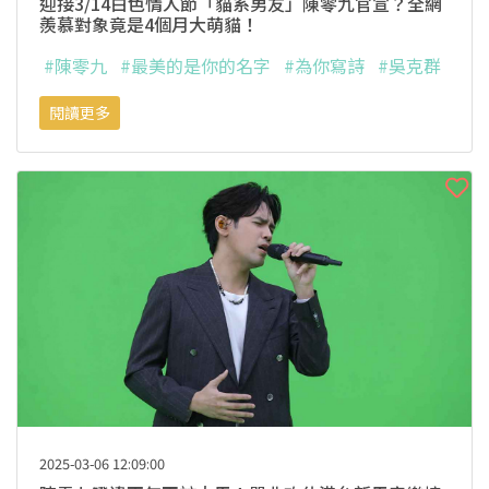
迎接3/14白色情人節「貓系男友」陳零九官宣？全網
羨慕對象竟是4個月大萌貓！
#陳零九
#最美的是你的名字
#為你寫詩
#吳克群
閱讀更多
2025-03-06 12:09:00