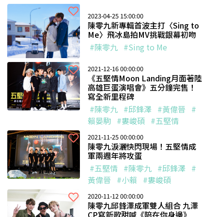
2023-04-25 15:00:00
陳零九新專輯首波主打〈Sing to
Me〉飛冰島拍MV挑戰銀幕初吻
#陳零九
#Sing to Me
2021-12-16 00:00:00
《五堅情Moon Landing月面著陸
高雄巨蛋演唱會》五分鐘完售！
寫全新里程碑
#陳零九
#邱鋒澤
#黃偉晉
#
賴晏駒
#婁峻碩
#五堅情
2021-11-25 00:00:00
陳零九淚灑快閃現場！五堅情成
軍兩週年將攻蛋
#五堅情
#陳零九
#邱鋒澤
#
黃偉晉
#小賴
#婁峻碩
2020-11-12 00:00:00
陳零九邱鋒澤成軍雙人組合 九澤
CP寫新歌甜喊《陪在你身邊》