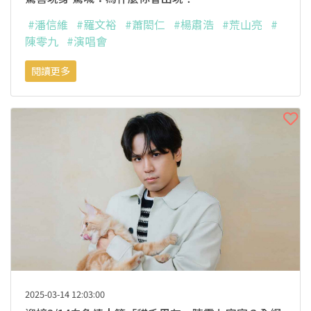
#潘信維
#羅文裕
#蕭閎仁
#楊肅浩
#荒山亮
#
陳零九
#演唱會
閱讀更多
2025-03-14 12:03:00