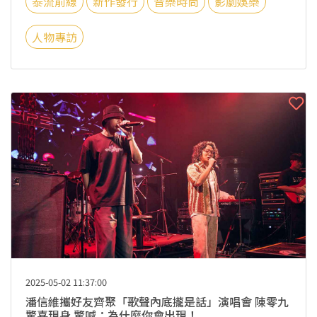
泰流前線
新作發行
音樂時尚
影劇娛樂
人物專訪
2025-05-02 11:37:00
潘信維攜好友齊聚「歌聲內底攏是話」演唱會 陳零九
驚喜現身 驚喊：為什麼你會出現！