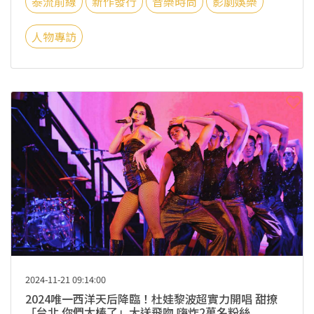
泰流前線
新作發行
音樂時尚
影劇娛樂
人物專訪
2024-11-21 09:14:00
2024唯一西洋天后降臨！杜娃黎波超實力開唱 甜撩
「台北 你們太棒了」大送飛吻 嗨炸2萬名粉絲