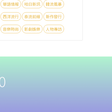
華語情報
哈日新訊
韓流風暴
西洋流行
泰流前線
新作發行
音樂時尚
影劇娛樂
人物專訪
0