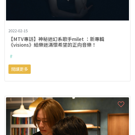
2022-02-15
【MTV專訪】神秘迷幻系歌手milet ：新專輯
《visions》給樂迷滿懷希望的正向音樂！
#
閱讀更多