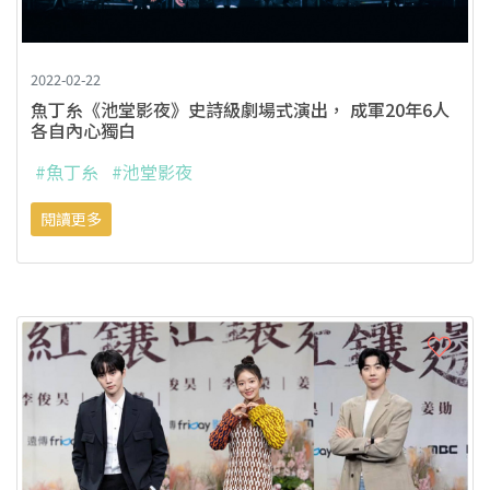
2022-02-22
魚丁糸《池堂影夜》史詩級劇場式演出， 成軍20年6人
各自內心獨白
#魚丁糸
#池堂影夜
閱讀更多