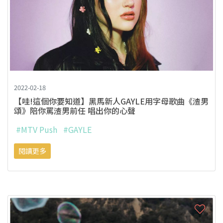
2022-02-18
【哇!這個你要知道】黑馬新人GAYLE用字母歌曲《渣男
頌》陪你罵渣男前任 唱出你的心聲
#MTV Push
#GAYLE
閱讀更多