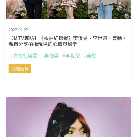
2022-02-22
【MTV專訪】《衣袖紅鑲邊》李俊昊、李世榮、姜勳，
親自分享拍攝現場的心情與秘辛
#衣袖紅鑲邊
#李俊昊
#李世榮
#姜勳
閱讀更多