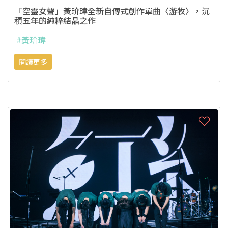
「空靈女聲」黃玠瑋全新自傳式創作單曲〈游牧〉，沉
積五年的純粹結晶之作
#黃玠瑋
閱讀更多