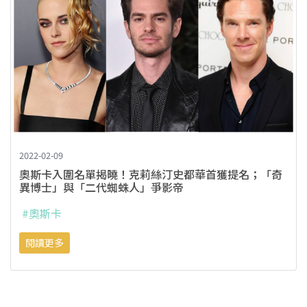
2022-02-09
奧斯卡入圍名單揭曉！克莉絲汀史都華首獲提名；「奇
異博士」與「二代蜘蛛人」爭影帝
#奧斯卡
閱讀更多