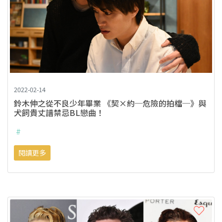
2022-02-14
鈴木伸之從不良少年畢業 《契×約─危險的拍檔─》與
犬飼貴丈譜禁忌BL戀曲！
#
閱讀更多