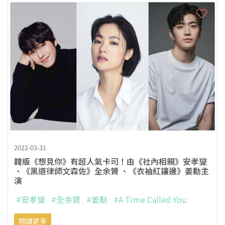
2022-03-31
韓版《想見你》有超人氣卡司！由《社內相親》安孝燮
、《黑道律師文森佐》全余贇 、《衣袖紅鑲邊》姜勳主
演
#安孝燮
#全余贇
#姜勳
#A Time Called You
閱讀更多