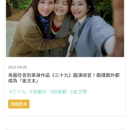
2022-04-06
孫藝珍告別單身作品《三十九》圓滿收官！戲裡戲外都
成為「金太太」
#三十九
#孫藝珍
#田美都
#金芝賢
閱讀更多