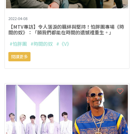
2022-04-08
【MTV專訪】令人落淚的羈絆與堅持！怕胖團專場《時
間的奴》：「願我們都能在時間的遺憾裡重生。」
#怕胖團
#時間的奴
#《V》
閱讀更多