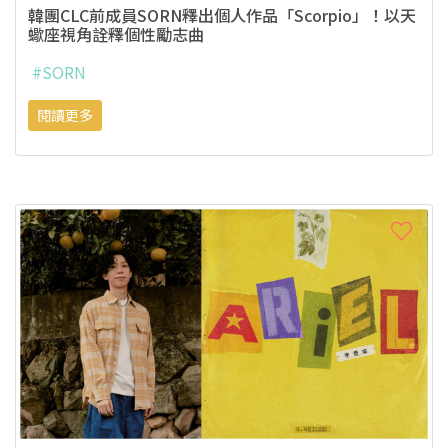
韓團CLC前成員SORN釋出個人作品「Scorpio」！以天
蠍座視角詮釋個性勵志曲
#SORN
閱讀更多