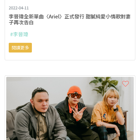
2022-04-11
李晉瑋全新單曲〈Ariel〉正式發行 甜膩純愛小情歌對妻
子再次告白
#李晉瑋
閱讀更多