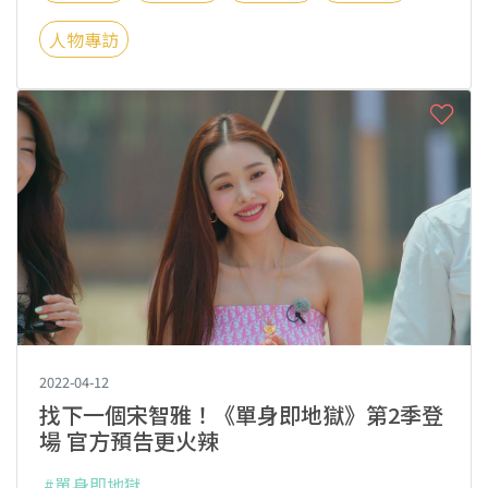
人物專訪
2022-04-12
找下一個宋智雅！《單身即地獄》第2季登
場 官方預告更火辣
#單身即地獄