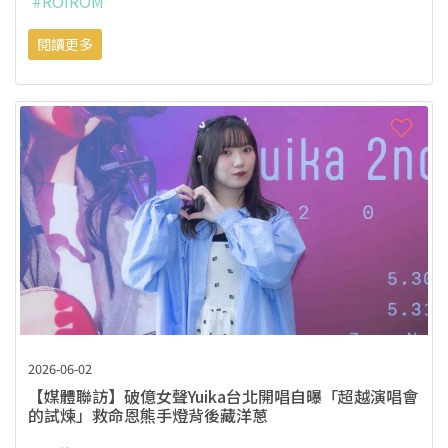
#ROIROM
閱讀更多
2026-06-02
【媒體聯訪】破億女聲Yuika台北開唱自曝「超越演唱會
的試煉」救命恩熊手燈背後藏洋蔥