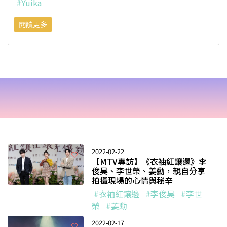
#Yuika
閱讀更多
2022-02-22
【MTV專訪】《衣袖紅鑲邊》李
俊昊、李世榮、姜勳，親自分享
拍攝現場的心情與秘辛
#衣袖紅鑲邊
#李俊昊
#李世
榮
#姜勳
2022-02-17