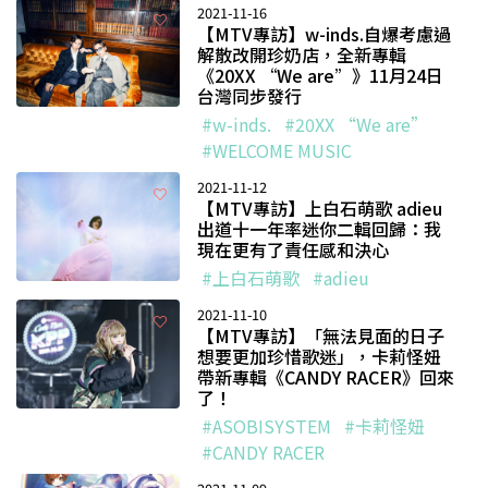
2021-11-16
【MTV專訪】w-inds.自爆考慮過
解散改開珍奶店，全新專輯
《20XX “We are”》11月24日
台灣同步發行
#w-inds.
#20XX “We are”
#WELCOME MUSIC
2021-11-12
【MTV專訪】上白石萌歌 adieu
出道十一年率迷你二輯回歸：我
現在更有了責任感和決心
#上白石萌歌
#adieu
2021-11-10
【MTV專訪】「無法見面的日子
想要更加珍惜歌迷」，卡莉怪妞
帶新專輯《CANDY RACER》回來
了！
#ASOBISYSTEM
#卡莉怪妞
#CANDY RACER