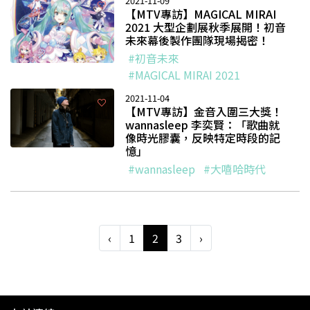
2021-11-09
【MTV專訪】MAGICAL MIRAI
2021 大型企劃展秋季展開！初音
未來幕後製作團隊現場揭密！
#初音未來
#MAGICAL MIRAI 2021
2021-11-04
【MTV專訪】金音入圍三大獎！
wannasleep 李奕賢：「歌曲就
像時光膠囊，反映特定時段的記
憶」
#wannasleep
#大嘻哈時代
‹
1
2
3
›