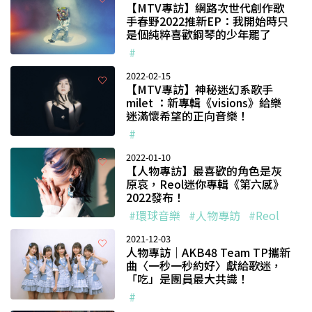
【MTV專訪】網路次世代創作歌
手春野2022推新EP：我開始時只
是個純粹喜歡鋼琴的少年罷了
#
2022-02-15
【MTV專訪】神秘迷幻系歌手
milet ：新專輯《visions》給樂
迷滿懷希望的正向音樂！
#
2022-01-10
【人物專訪】最喜歡的角色是灰
原哀，Reol迷你專輯《第六感》
2022發布！
#環球音樂
#人物專訪
#Reol
2021-12-03
人物專訪｜AKB48 Team TP攜新
曲〈一秒一秒約好〉獻給歌迷，
「吃」是團員最大共識！
#